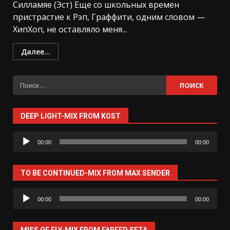
Силламяе (Эст) Еще со школьных времен
пристрастие к Рэп, Граффити, одним словом —
ХипХоп, не оставляло меня...
Далее...
Найти:
DEEP LIGHT-MIX FROM KOST
Аудиоплеер
00:00
00:00
TO BE CONTINUED-MIX FROM MAX SENDER
Аудиоплеер
00:00
00:00