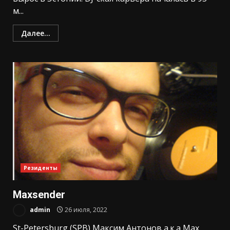
м...
Далее...
Резиденты
Maxsender
admin
26 июля, 2022
St-Petersburg (SPB) Максим Антонов а.к.а Max