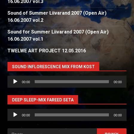
16.06.2007 vol.3
Sound of Summer Liivarand 2007 (Open Air)
16.06.2007 vol.2
Sound for Summer Liivarand 2007 (Open Air)
16.06.2007 vol.1
TWELWE ART PROJECT 12.05.2016
SOUND INFLORESCENCE MIX FROM KOST
Аудиоплеер
00:00
00:00
DEEP SLEEP-MIX FAREED SETA
Аудиоплеер
00:00
00:00
Найти: