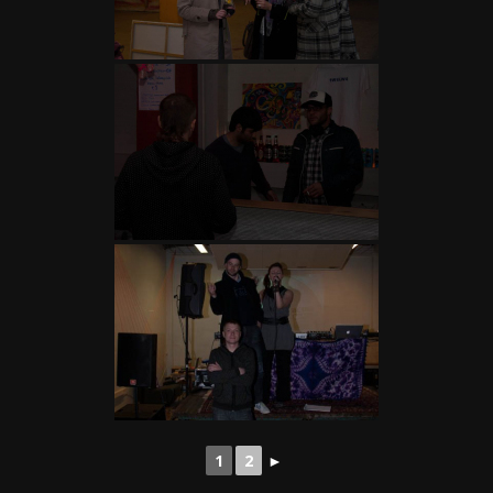
1
2
►