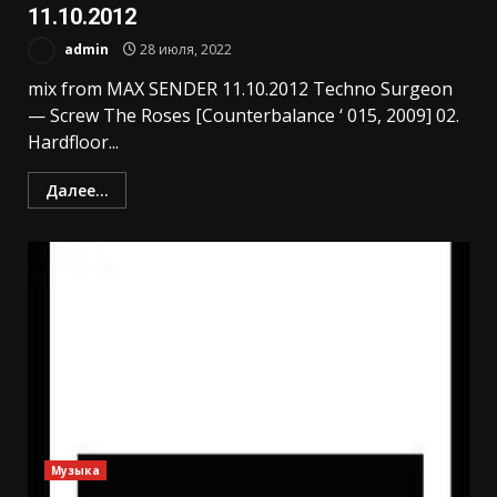
11.10.2012
admin
28 июля, 2022
mix from MAX SENDER 11.10.2012 Techno Sur­ge­on
— Screw The Ro­ses [Co­un­terba­lan­ce ‘ 015, 2009] 02.
Hard­flo­or...
Далее...
Музыка