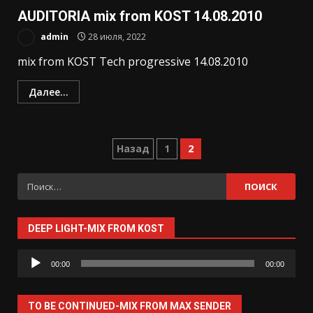
AUDITORIA mix from KOST 14.08.2010
admin
28 июля, 2022
mix from KOST Tech progressive 14.08.2010
Далее...
Пагинация
Назад
1
2
записей
Найти:
DEEP LIGHT-MIX FROM KOST
Аудиоплеер
00:00
00:00
TO BE CONTINUED-MIX FROM MAX SENDER