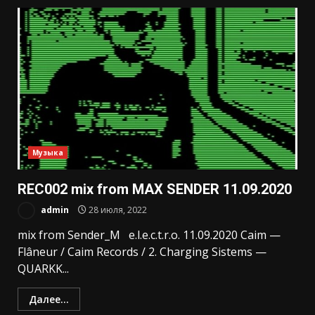
Музыка
REC002 mix from MAX SENDER 11.09.2020
admin
28 июля, 2022
mix from Sender_M e.l.e.c.t.r.o. 11.09.2020 Caim —
Flâneur / Caim Records / 2. Charging Sistems —
QUARKK...
Далее...