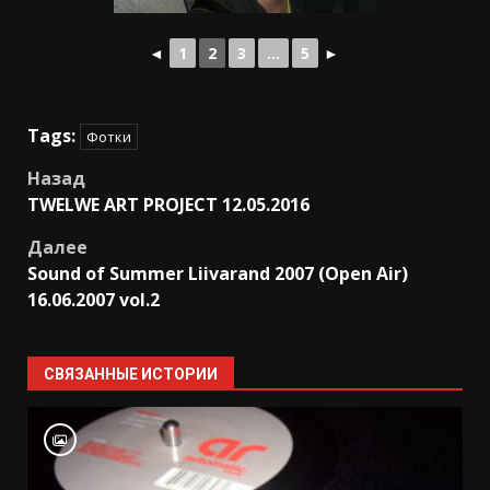
◄
1
2
3
...
5
►
Tags:
Фотки
Post
Назад
TWELWE ART PROJECT 12.05.2016
navigation
Далее
Sound of Summer Liivarand 2007 (Open Air)
16.06.2007 vol.2
СВЯЗАННЫЕ ИСТОРИИ