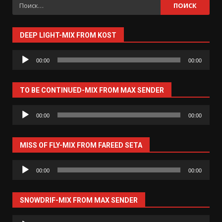
Найти:
DEEP LIGHT-MIX FROM KOST
Аудиоплеер
00:00
00:00
TO BE CONTINUED-MIX FROM MAX SENDER
Аудиоплеер
00:00
00:00
MISS OF FLY-MIX FROM FAREED SETA
Аудиоплеер
00:00
00:00
SNOWDRIF-MIX FROM MAX SENDER
Аудиоплеер