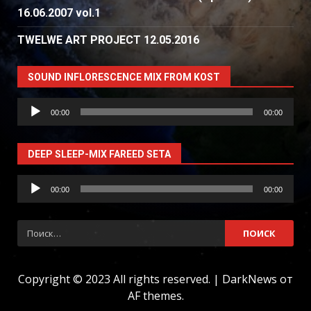
16.06.2007 vol.1
TWELWE ART PROJECT 12.05.2016
SOUND INFLORESCENCE MIX FROM KOST
Аудиоплеер
00:00
00:00
DEEP SLEEP-MIX FAREED SETA
Аудиоплеер
00:00
00:00
Найти:
Copyright © 2023 All rights reserved.
|
DarkNews
от
AF themes.