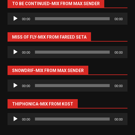
TO BE CONTINUED-MIX FROM MAX SENDER
Аудиоплеер
00:00
00:00
MISS OF FLY-MIX FROM FAREED SETA
Аудиоплеер
00:00
00:00
SNOWDRIF-MIX FROM MAX SENDER
Аудиоплеер
00:00
00:00
THIPHONICA-MIX FROM KOST
Аудиоплеер
00:00
00:00